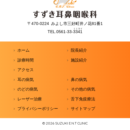
〒470-0224
みよし市三好町井ノ花81番1
ミ
ミ
ヨ
イ
TEL.
0561-33-
3
3
4
1
ホーム
院長紹介
診療時間
施設紹介
アクセス
耳の病気
鼻の病気
のどの病気
その他の病気
レーザー治療
舌下免疫療法
プライバシーポリシー
サイトマップ
© 2026
SUZUKI E.N.T CLINIC