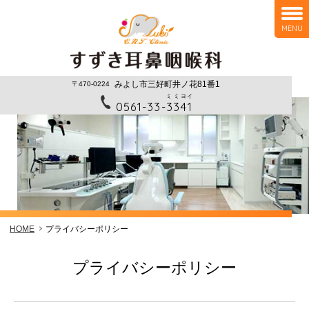
MENU
みよし市三好町井ノ花81番1
〒470-0224
ミ
ミ
ヨ
イ
0561-33-
3
3
4
1
HOME
プライバシーポリシー
プライバシーポリシー